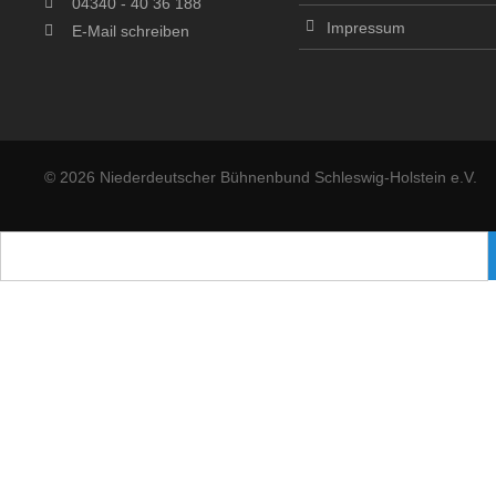
04340 - 40 36 188
Impressum
E-Mail schreiben
© 2026 Niederdeutscher Bühnenbund Schleswig-Holstein e.V.