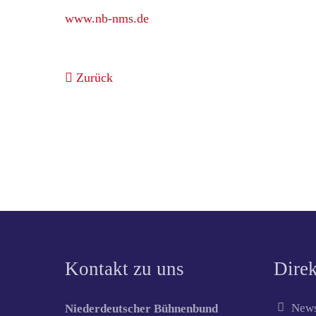
www.nb-nms.de
Zurück
Kontakt zu uns
Direk
News
Niederdeutscher Bühnenbund