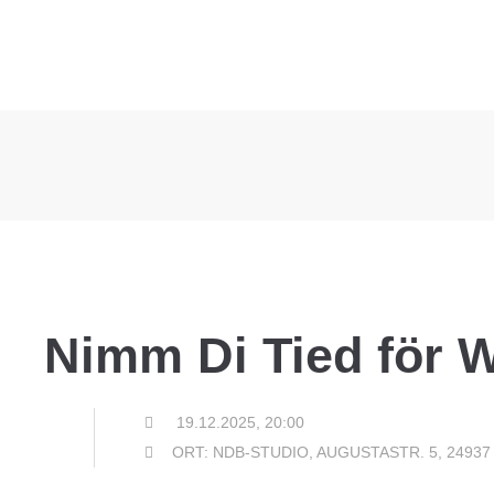
Nimm Di Tied för 
19.12.2025, 20:00
ORT: NDB-STUDIO, AUGUSTASTR. 5, 2493