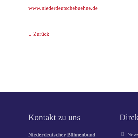
www.niederdeutschebuehne.de
Zurück
Kontakt zu uns
Direk
News
Niederdeutscher Bühnenbund