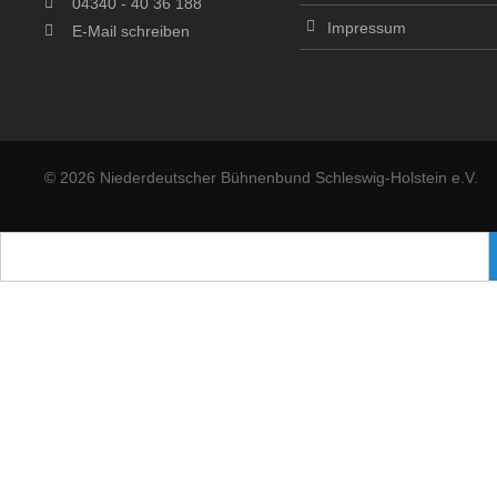
04340 - 40 36 188
Impressum
E-Mail schreiben
© 2026 Niederdeutscher Bühnenbund Schleswig-Holstein e.V.