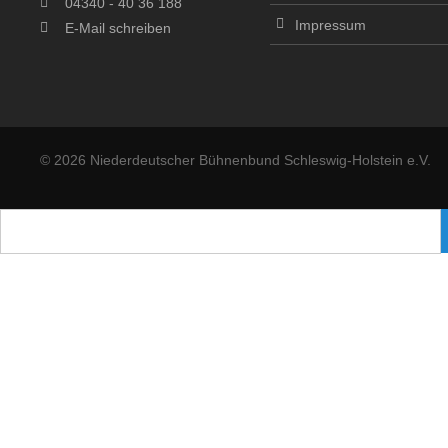
04340 - 40 36 188
Impressum
E-Mail schreiben
© 2026 Niederdeutscher Bühnenbund Schleswig-Holstein e.V.