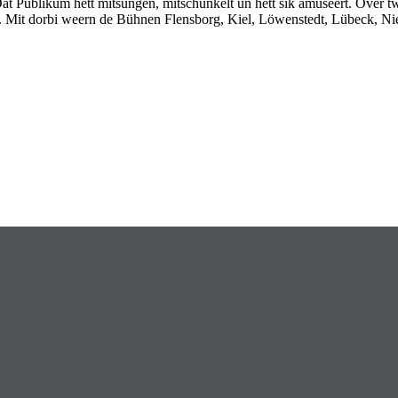
t Publikum hett mitsungen, mitschunkelt un hett sik amüseert. Över t
. Mit dorbi weern de Bühnen Flensborg, Kiel, Löwenstedt, Lübeck, Nie