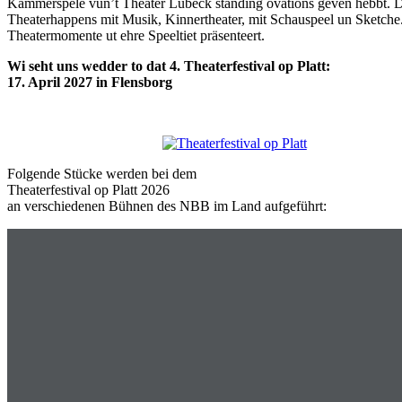
Kammerspele vun’t Theater Lübeck standing ovations geven hebbt. Da
Theaterhappens mit Musik, Kinnertheater, mit Schauspeel un Sketche
Theatermomente ut ehre Speeltiet präsenteert.
Wi seht uns wedder to dat 4. Theaterfestival op Platt:
17. April 2027 in Flensborg
Folgende Stücke werden bei dem
Theaterfestival op Platt 2026
an verschiedenen Bühnen des NBB im Land aufgeführt: